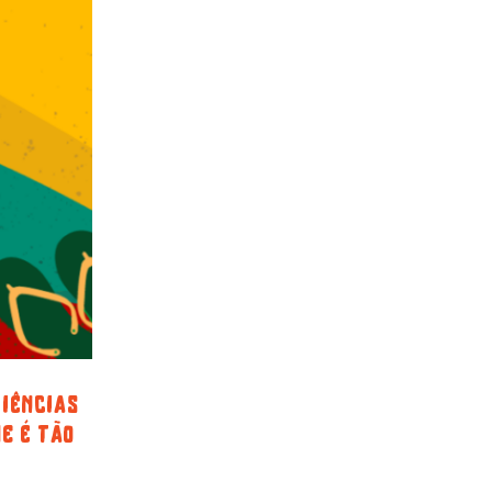
riências
he é tão