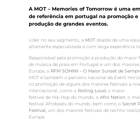
A MOT – Memories of Tomorrow é uma e
de referência em portugal na promoção e
produção de grandes eventos.
Líder no seu segmento, a
MOT
dispõe
de uma equi
altamente
especializada e com larga experiência
n
Responsável pela promoção e
produção do maior f
de música
de praia em Portugal e um dos
maiores
Europa, o
RFM SOMNII –
O Maior
Sunset
de Sempr
MOT é
também o parceiro nacional da
Event
Horiz
co promoção de alguns dos
maiores festivais a nív
internacional,
como o
Rolling
Loud
, o maior
festival
de
Hip
Hop
do mundo, o
Afro
Nation
,
o mai
festival
Afrobeats
do mundo,
bem como o
Secret
P
Festival
,
um dos maiores festivais de techno realiz
Europa.