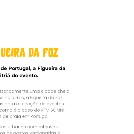
gueira da foz
de Portugal, a Figueira da
fitriã do evento.
historicamente uma cidade cheia
s no futuro, a Figueira da Foz
as para a receção de eventos
como é o caso do RFM SOMNII,
s de praia em Portugal.
ias urbanas com extensos
dos os gostos, esplanadas e