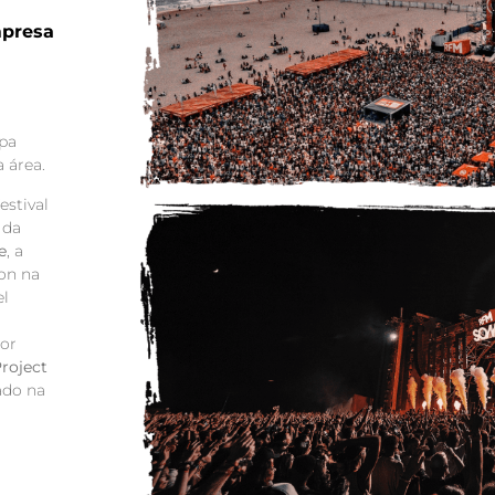
mpresa
pa
a área.
estival
 da
e
, a
on
na
el
or
roject
ado na