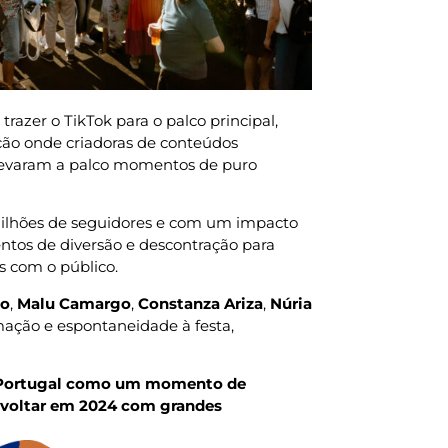
 trazer o TikTok para o palco principal,
ção onde criadoras de conteúdos
, levaram a palco momentos de puro
m Milhões de seguidores e com um impacto
tos de diversão e descontração para
s com o público.
jo
,
Malu Camargo
,
Constanza Ariza
,
Núria
ação e espontaneidade à festa,
m Portugal como um momento de
e voltar em 2024 com grandes