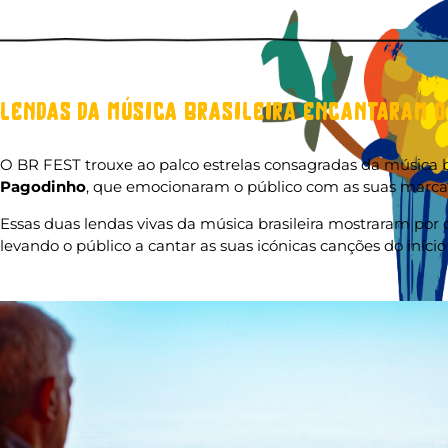
lendas da música brasileira encantaram o
O BR FEST trouxe ao palco estrelas consagradas da música b
Pagodinho
, que emocionaram o público com as suas marca
Essas duas lendas vivas da música brasileira mostraram por 
levando o público a cantar as suas icónicas canções do iníci