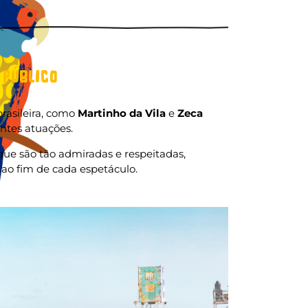
 público
rasileira, como
Martinho da Vila
e
Zeca
ntes atuações.
que são tão admiradas e respeitadas,
o ao fim de cada espetáculo.