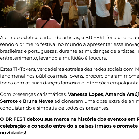
Além do eclético cartaz de artistas, o BR FEST foi pioneiro ao
sendo o primeiro festival no mundo a apresentar essa inova
brasileiras e portuguesas, durante as mudanças de artistas
entretenimento, levando a multidão à loucura.
Estas TikTokers, verdadeiras estrelas das redes sociais co
fenomenal nos públicos mais jovens, proporcionaram momen
todos com as suas danças famosas e interações empolgante
Com presenças carismáticas,
Vanessa Lopes
,
Amanda Araú
Serrote
e
Bruna Neves
adicionaram uma dose extra de anim
conquistando a simpatia de todos os presentes.
O BR FEST deixou sua marca na história dos eventos e
celebração e conexão entre dois países irmãos e promet
novidades!