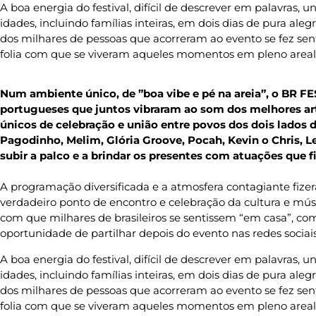
A boa energia do festival, difícil de descrever em palavras, uni
idades, incluindo famílias inteiras, em dois dias de pura alegr
dos milhares de pessoas que acorreram ao evento se fez sent
folia com que se viveram aqueles momentos em pleno areal
Num ambiente único, de ”boa vibe e pé na areia”, o BR FES
portugueses que juntos vibraram ao som dos melhores a
únicos de celebração e união entre povos dos dois lados d
Pagodinho, Melim, Glória Groove, Pocah, Kevin o Chris, 
subir a palco e a brindar os presentes com atuações que fi
A programação diversificada e a atmosfera contagiante fi
verdadeiro ponto de encontro e celebração da cultura e músi
com que milhares de brasileiros se sentissem “em casa”, com
oportunidade de partilhar depois do evento nas redes sociai
A boa energia do festival, difícil de descrever em palavras, uni
idades, incluindo famílias inteiras, em dois dias de pura alegr
dos milhares de pessoas que acorreram ao evento se fez sent
folia com que se viveram aqueles momentos em pleno areal