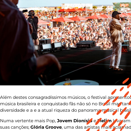
Além destes consagradíssimos músicos, o festival apresento
música brasileira e conquistado fãs não só no Brasil mas t
diversidade e a e a atual riqueza do panorama musical brasil
Numa vertente mais Pop,
Jovem Dionísio
e
Melim
levaram 
suas canções;
Glória Groove
, uma das artistas mais aclamad