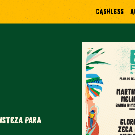
CASHLESS
A
risteza para